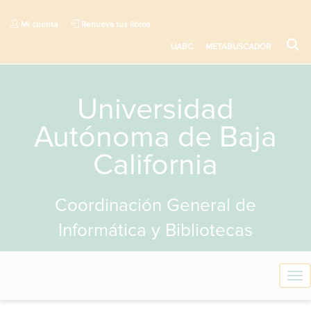
Mi cuenta
Renueva tus libros
UABC
METABUSCADOR
Universidad
Autónoma de Baja
California
Coordinación General de
Informática y Bibliotecas
T
o
g