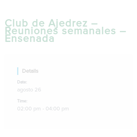
g
l
e
Club de Ajedrez –
n
Reuniones semanales –
a
v
Ensenada
i
g
a
t
i
Details
o
n
Date:
agosto 26
Time:
02:00 pm - 04:00 pm