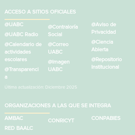
ACCESO A SITIOS OFICIALES
@UABC
@Aviso de
@Contraloría
Privacidad
@UABC Radio
Social
@Ciencia
@Calendario de
@Correo
Abierta
actividades
UABC
escolares
@Repositorio
@Imagen
Institucional
@Transparenci
UABC
a
Última actualización: Diciembre 2025
ORGANIZACIONES A LAS QUE SE INTEGRA
AMBAC
CONPABIES
CONRICYT
RED BAALC