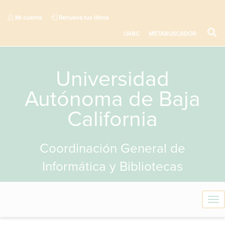
Mi cuenta
Renueva tus libros
UABC
METABUSCADOR
Universidad
Autónoma de Baja
California
Coordinación General de
Informática y Bibliotecas
T
o
g