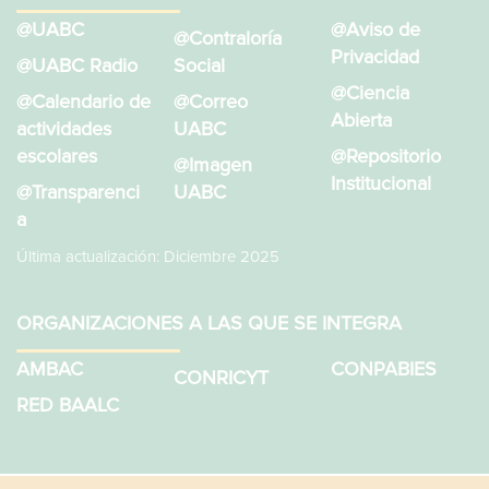
@UABC
@Aviso de
@Contraloría
Privacidad
@UABC Radio
Social
@Ciencia
@Calendario de
@Correo
Abierta
actividades
UABC
escolares
@Repositorio
@Imagen
Institucional
@Transparenci
UABC
a
Última actualización: Diciembre 2025
ORGANIZACIONES A LAS QUE SE INTEGRA
AMBAC
CONPABIES
CONRICYT
RED BAALC