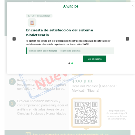
Anuncios
⏲ PARTICIPA AHORA
Encuesta de satisfacción del sistema
bibliotecario
Tu opinión nos ayuda a mejorar. Responde nuestra encuesta anual de satisfacción y
cuéntanos cómo ha sido tu experiencia con los servicios UABC
Tiempo estimado:
5 minutos
- Totalmente anónima
Ver encuesta