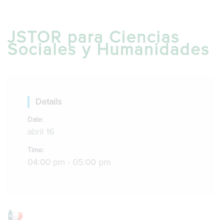
g
l
e
JSTOR para Ciencias
n
Sociales y Humanidades
a
v
i
g
a
t
Details
i
o
Date:
n
abril 16
Time:
04:00 pm - 05:00 pm