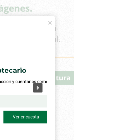
o
éntanos cómo ha sido
encuesta