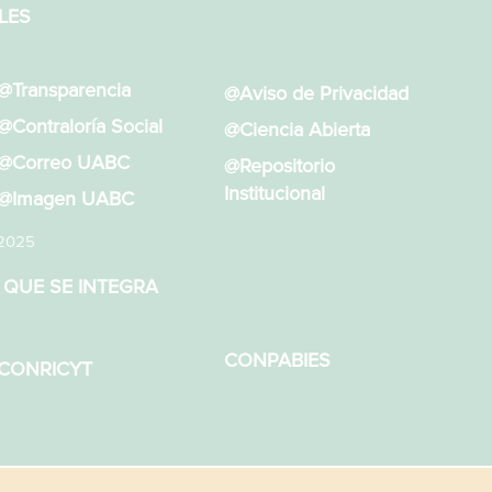
LES
@Transparencia
@Aviso de Privacidad
@Contraloría Social
@Ciencia Abierta
@Correo UABC
@Repositorio
Institucional
@Imagen UABC
 2025
 QUE SE INTEGRA
CONPABIES
CONRICYT