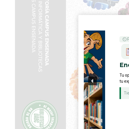
⏲ PARTICIPA 
Encuesta 
Tu opinión nos a
tu experiencia c
Tiempo estim