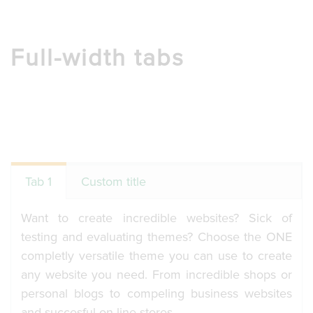
g
l
e
n
Full-width tabs
a
v
i
g
a
t
i
o
n
Tab 1
Custom title
Want to create incredible websites? Sick of
testing and evaluating themes? Choose the ONE
completly versatile theme you can use to create
any website you need. From incredible shops or
personal blogs to compeling business websites
and succesful on-line stores.