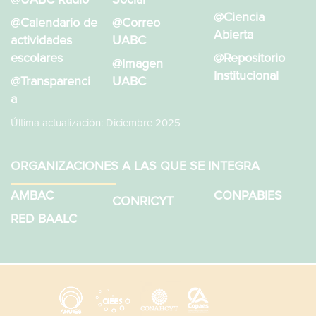
@Ciencia
@Calendario de
@Correo
Abierta
actividades
UABC
escolares
@Repositorio
@Imagen
Institucional
@Transparenci
UABC
a
Última actualización: Diciembre 2025
ORGANIZACIONES A LAS QUE SE INTEGRA
AMBAC
CONPABIES
CONRICYT
RED BAALC